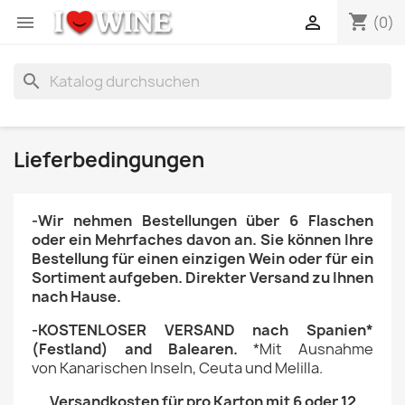
shopping_cart


(0)
search
Lieferbedingungen
-Wir nehmen Bestellungen über 6 Flaschen
oder ein Mehrfaches davon an.
Sie können Ihre
Bestellung
für
einen einzigen Wein oder
für
ein
Sortiment aufgeben.
Direkter Versand zu Ihnen
nach Hause.
-KOSTENLOSER VERSAND nach Spanien*
(Festland) and Balearen.
*Mit Ausnahme
von
Kanarischen Inseln, Ceuta und Melilla
.
Versandkosten für pro Karton mit 6 oder 12