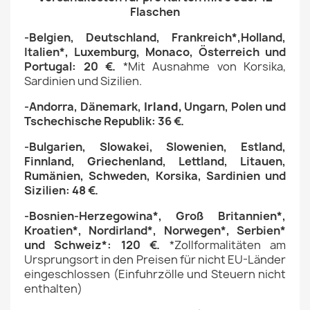
Flaschen
-Belgien,
Deutschland,
Frankreich*,Holland,
Italien*,
Luxemburg, Monaco,
Österreich und
Portugal: 20 €.
*Mit Ausnahme von
Korsika,
Sardinien und Sizilien
.
-Andorra, Dänemark
,
Irland,
Ungarn, Polen und
Tschechische Republik
: 36 €.
-Bulgarien, Slowakei, Slowenien, Estland,
Finnland, Griechenland, Lettland, Litauen,
Rumänien, Schweden,
Korsika, Sardinien und
Sizilien
: 48 €.
-Bosnien-Herzegowina*,
Groß Britannien*,
Kroatien*,
Nordirland*,
Norwegen*, Serbien*
und Schweiz*: 120 €.
*Zollformalitäten am
Ursprungsort in den Preisen für nicht EU-Länder
eingeschlossen (Einfuhrzölle und Steuern nicht
enthalten)