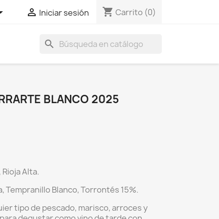
shopping_cart


Carrito
(0)
Iniciar sesión
search
RRARTE BLANCO 2025
 Rioja Alta.
, Tempranillo Blanco, Torrontés 15%.
uier tipo de pescado, marisco, arroces y
 para degustar como vino de tarde con