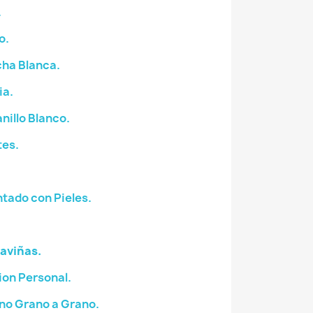
.
o.
ha Blanca.
ia.
illo Blanco.
tes.
tado con Pieles.
aviñas.
on Personal.
no Grano a Grano.