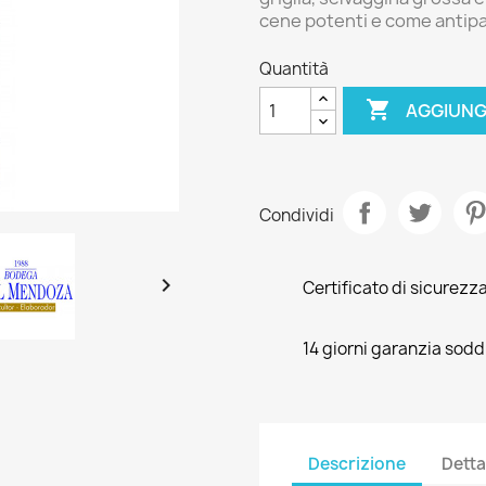
cene potenti e come antipas
Quantità

AGGIUNG
Condividi

Certificato di sicurezz
14 giorni garanzia soddi
Descrizione
Detta