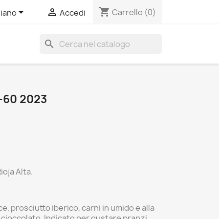
shopping_cart


Carrello
(0)
liano
Accedi
search
-60 2023
ioja Alta.
prosciutto iberico, carni in umido e alla
 cioccolato. Indicato per gustare pranzi,