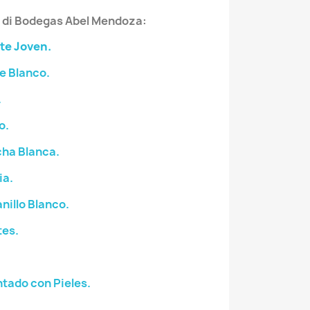
 di Bodegas Abel Mendoza:
te Joven.
e Blanco.
.
o.
ha Blanca.
ia.
illo Blanco.
tes.
tado con Pieles.