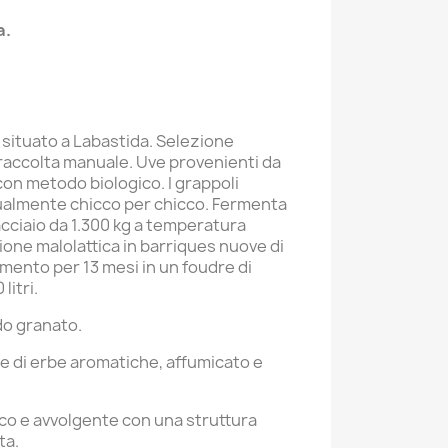
a.
 situato a Labastida. Selezione
 raccolta manuale. Uve provenienti da
 con metodo biologico. I grappoli
almente chicco per chicco. Fermenta
acciaio da 1.300 kg a temperatura
one malolattica in barriques nuove di
mento per 13 mesi in un foudre di
litri.
do granato.
e di erbe aromatiche, affumicato e
sco e avvolgente con una struttura
ta.