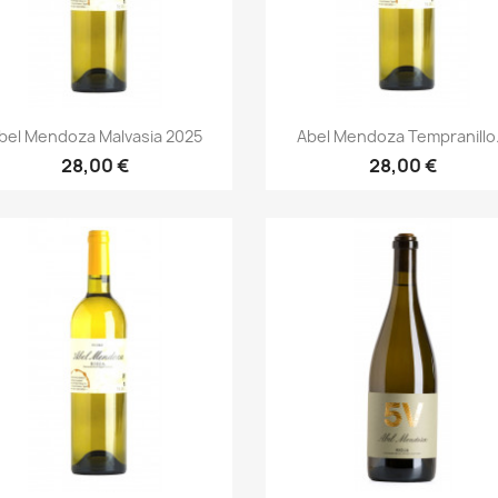
Vista rápida
Vista rápida


bel Mendoza Malvasia 2025
Abel Mendoza Tempranillo.
28,00 €
28,00 €