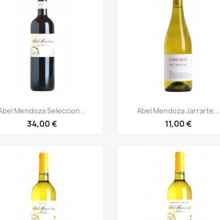
Vista rápida
Vista rápida


Abel Mendoza Seleccion...
Abel Mendoza Jarrarte...
34,00 €
11,00 €