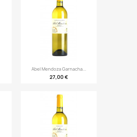
Vista rápida

Abel Mendoza Garnacha...
27,00 €