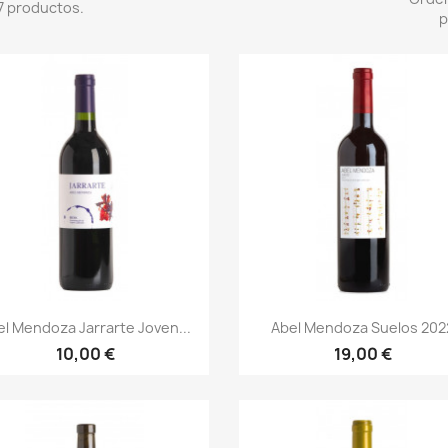
7 productos.
p
Vista rápida
Vista rápida


el Mendoza Jarrarte Joven...
Abel Mendoza Suelos 202
10,00 €
19,00 €