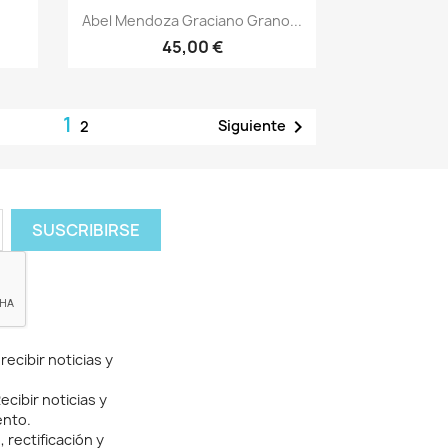
Vista rápida

Abel Mendoza Graciano Grano...
45,00 €
1

Siguiente
2
ecibir noticias y
cibir noticias y
ento.
rectificación y