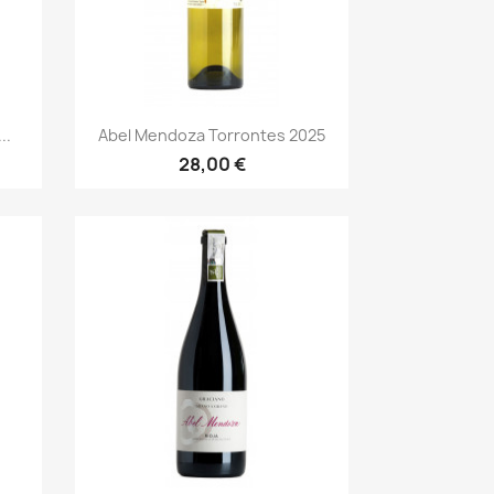
Vista rápida

..
Abel Mendoza Torrontes 2025
28,00 €