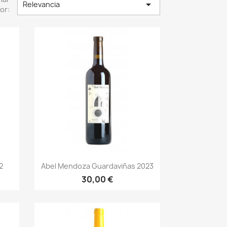

Relevancia
or:
Vista rápida

2
Abel Mendoza Guardaviñas 2023
30,00 €