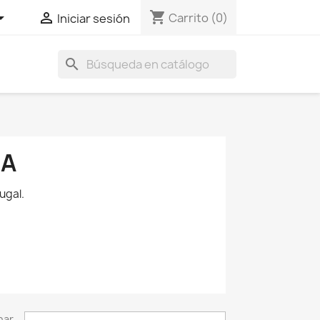
shopping_cart


Carrito
(0)
Iniciar sesión
search
ZA
ugal.
nar