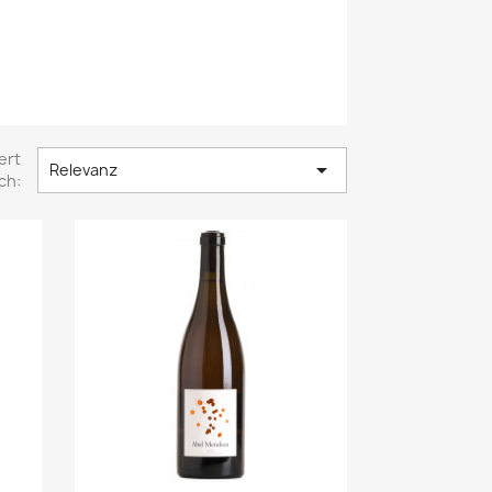
ert

Relevanz
ch: