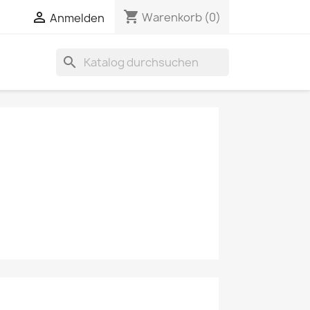
shopping_cart


Warenkorb
(0)
Anmelden
search