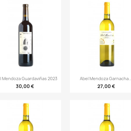
Vorschau
Vorschau


l Mendoza Guardaviñas 2023
Abel Mendoza Garnacha..
30,00 €
27,00 €