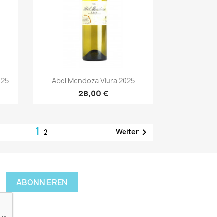
Vorschau

025
Abel Mendoza Viura 2025
28,00 €
1

Weiter
2