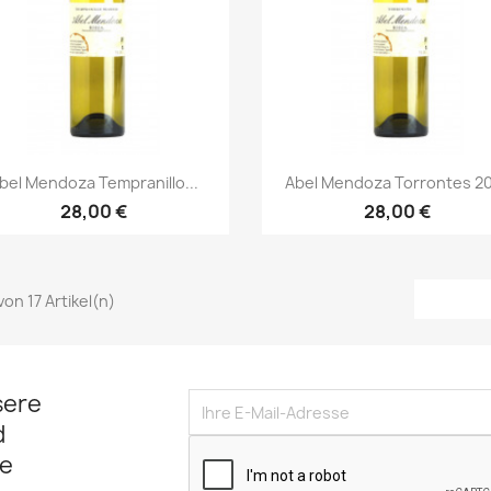
Vorschau
Vorschau


bel Mendoza Tempranillo...
Abel Mendoza Torrontes 2
28,00 €
28,00 €
 von 17 Artikel(n)
sere
d
e