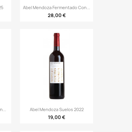
Vorschau

25
Abel Mendoza Fermentado Con...
28,00 €
Vorschau

...
Abel Mendoza Suelos 2022
19,00 €