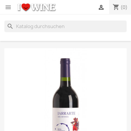
shopping_cart


(0)
search