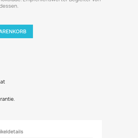
ndessen.
WARENKORB
kat
rantie.
ikeldetails