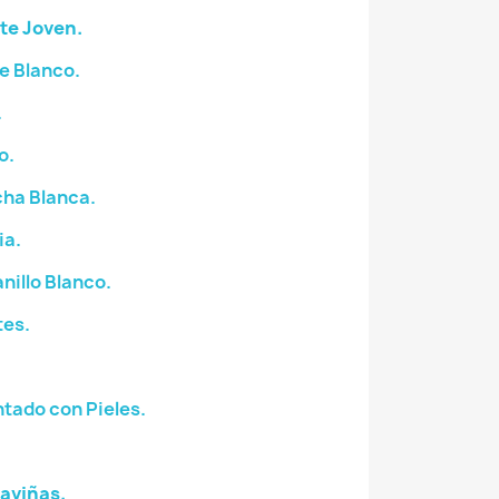
te Joven.
e Blanco.
.
o.
ha Blanca.
ia.
illo Blanco.
tes.
tado con Pieles.
aviñas.