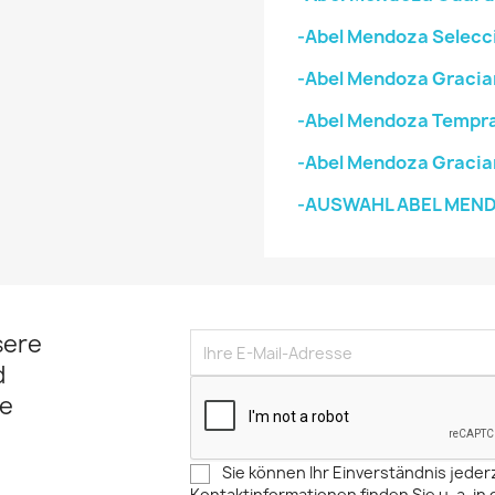
-Abel Mendoza Selecci
-Abel Mendoza Gracia
-Abel Mendoza Tempran
-Abel Mendoza Gracia
-AUSWAHL ABEL MEN
sere
d
e
Sie können Ihr Einverständnis jeder
Kontaktinformationen finden Sie u. a. in 