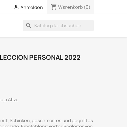
shopping_cart


Warenkorb
(0)
Anmelden
search
LECCION PERSONAL 2022
oja Alta.
nitt, Schinken, geschmortes und gegrilltes
chokolade. Empfehlenswerter Begleiter von