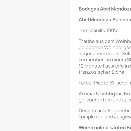
Bodegas Abel Mendoz
Abel Mendoza
Selecci
Tempranillo 100%.
Traube aus dem Weinber
gelegenen Weinbergen
abgeschnitten hat. Sel
Fermentiert in einem St
12 Monate Fassreife in
französischer Eiche.
Farbe: Picota-Kirsche 
Aroma: Fruchtig mit No
geräuchertem und Lakr
Geschmack: Angenehm, 
komplexen und ausgew
Weine online kaufen 