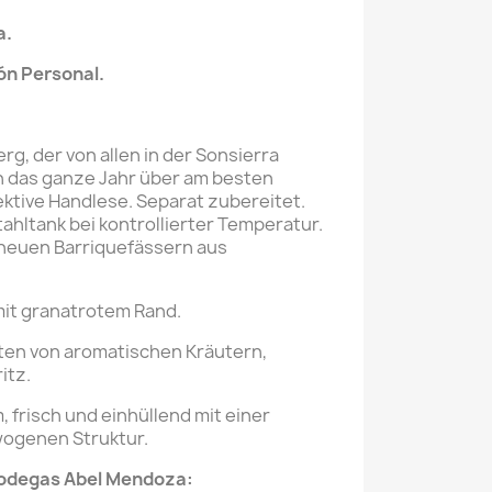
a.
ón Personal
.
g, der von allen in der Sonsierra
 das ganze Jahr über am besten
ektive Handlese. Separat zubereitet.
ahltank bei kontrollierter Temperatur.
 neuen Barriquefässern aus
mit granatrotem Rand.
ten von aromatischen Kräutern,
itz.
frisch und einhüllend mit einer
ogenen Struktur.
Bodegas Abel Mendoza: