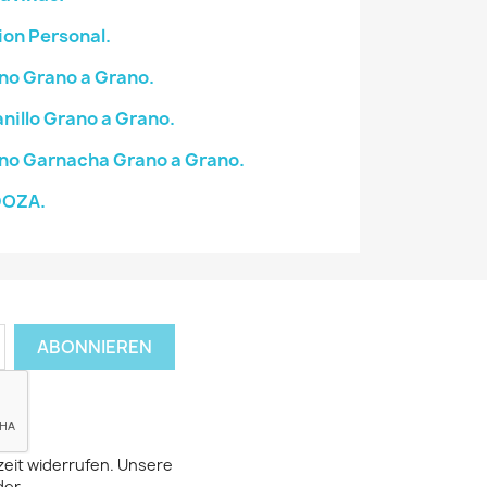
on Personal.
no Grano a Grano.
illo Grano a Grano.
no Garnacha Grano a Grano.
DOZA.
zeit widerrufen. Unsere
der